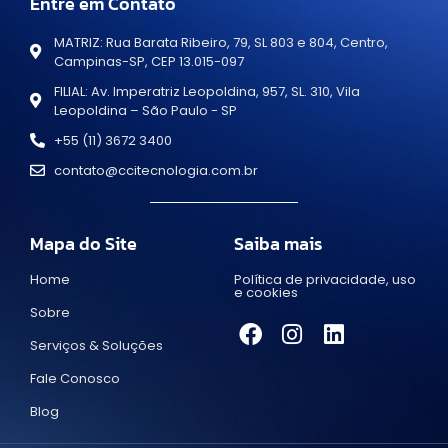
Entre em Contato
MATRIZ: Rua Barata Ribeiro, 79, SL 803 e 804, Centro,
Campinas-SP, CEP 13.015-097
FILIAL: Av. Imperatriz Leopoldina, 957, SL. 310, Vila
Leopoldina – São Paulo - SP
+55 (11) 3672 3400
contato@ccitecnologia.com.br
Mapa do Site
Saiba mais
Home
Política de privacidade, uso
e cookies
Sobre
Serviços & Soluções
Fale Conosco
Blog