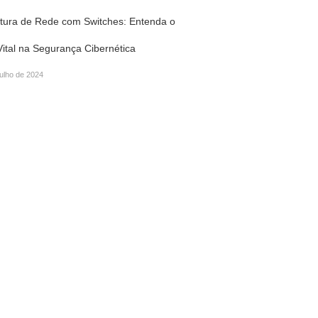
etura de Rede com Switches: Entenda o
Vital na Segurança Cibernética
julho de 2024