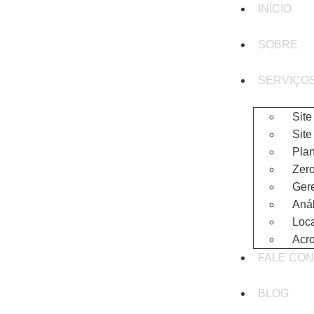
INÍCIO
SOBRE
SERVIÇO
Site
Site
Plan
Zero
Gere
Anál
Loc
Acr
FALE CO
BLOG