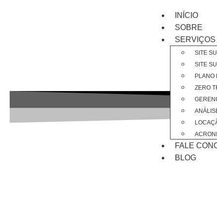
INÍCIO
SOBRE
SERVIÇOS
SITE S
SITE S
PLANO 
ZERO T
GERENC
ANÁLIS
LOCAÇÃ
ACRONI
FALE CON
BLOG