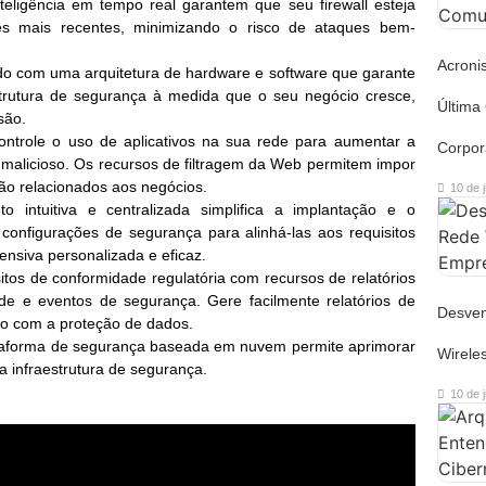
eligência em tempo real garantem que seu firewall esteja
es mais recentes, minimizando o risco de ataques bem-
Acroni
do com uma arquitetura de hardware e software que garante
trutura de segurança à medida que o seu negócio cresce,
Última
são.
ntrole o uso de aplicativos na sua rede para aumentar a
Corpor
e malicioso. Os recursos de filtragem da Web permitem impor
não relacionados aos negócios.
10 de 
o intuitiva e centralizada simplifica a implantação e o
configurações de segurança para alinhá-las aos requisitos
ensiva personalizada e eficaz.
itos de conformidade regulatória com recursos de relatórios
de e eventos de segurança. Gere facilmente relatórios de
Desven
o com a proteção de dados.
ataforma de segurança baseada em nuvem permite aprimorar
Wirele
a infraestrutura de segurança.
10 de 