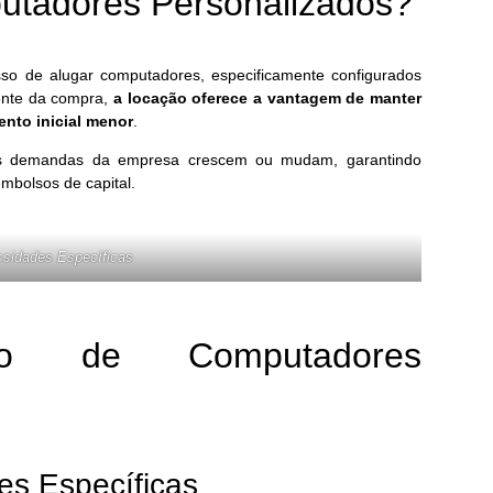
utadores Personalizados?
A Impor
Segura
so de alugar computadores, especificamente configurados
rente da compra,
a locação oferece a vantagem de manter
9 de d
nto inicial menor
.
e as demandas da empresa crescem ou mudam, garantindo
mbolsos de capital.
Acroni
Última
Corpor
10 de 
ssidades Específicas
ão de Computadores
Desven
Wirele
10 de 
es Específicas
Arquit