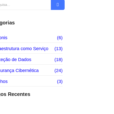
gorias
onis
(6)
raestrutura como Serviço
(13)
teção de Dados
(18)
urança Cibernética
(24)
hos
(3)
gos Recentes